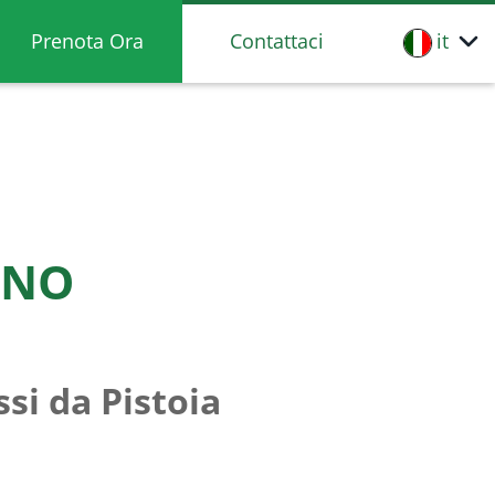
it
Prenota Ora
Contattaci
GNO
si da Pistoia